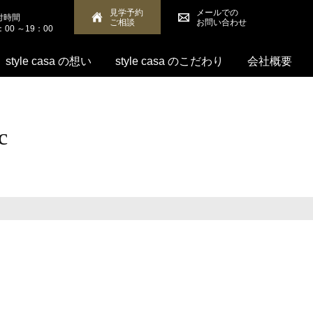
見学予約
メールでの
付時間
ご相談
お問い合わせ
：00 ～19：00
style casa の想い
style casa のこだわり
会社概要
c