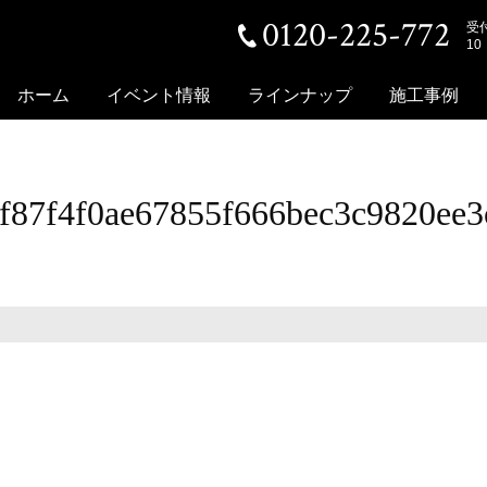
0120-225-772
受
10
ホーム
イベント情報
ラインナップ
施工事例
ff87f4f0ae67855f666bec3c9820ee3